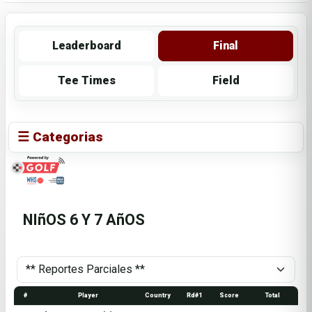
Leaderboard
Final
Tee Times
Field
☰ Categorias
NIñOS 6 Y 7 AñOS
#
Player
Country
Rd#1
Score
Total