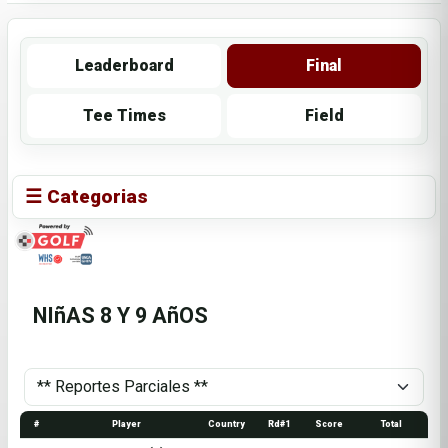
Leaderboard
Final
Tee Times
Field
☰ Categorias
NIñAS 8 Y 9 AñOS
#
Player
Country
Rd#1
Score
Total