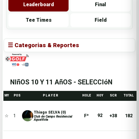
Leaderboard
Final
Tee Times
Field
☰ Categorias & Reportes
NIñOS 10 Y 11 AñOS - SELECCIóN
MY
POS
P L A Y E R
HOLE
HOY
SCR
TOTAL
Thiago SELVA (0)
92
☆
1
F*
+38
182
Club de Campo Residencial
AguaVista