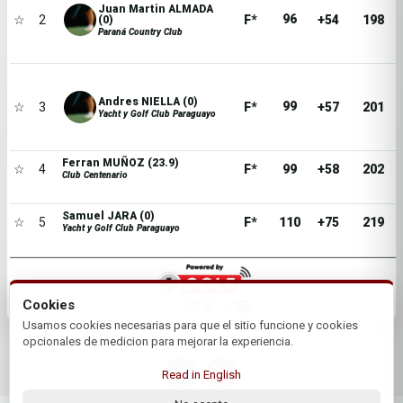
Juan Martin ALMADA
96
☆
2
F*
+54
198
(0)
Paraná Country Club
Andres NIELLA (0)
99
☆
3
F*
+57
201
Yacht y Golf Club Paraguayo
Ferran MUÑOZ (23.9)
☆
4
F*
99
+58
202
Club Centenario
Samuel JARA (0)
☆
5
F*
110
+75
219
Yacht y Golf Club Paraguayo
Cookies
Usamos cookies necesarias para que el sitio funcione y cookies
opcionales de medicion para mejorar la experiencia.
Read in English