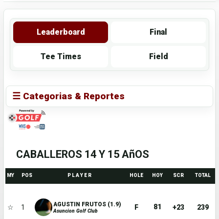
Leaderboard
Final
Tee Times
Field
☰ Categorias & Reportes
CABALLEROS 14 Y 15 AñOS
MY
POS
P L A Y E R
HOLE
HOY
SCR
TOTAL
AGUSTIN FRUTOS (1.9)
81
☆
1
F
+23
239
Asuncion Golf Club