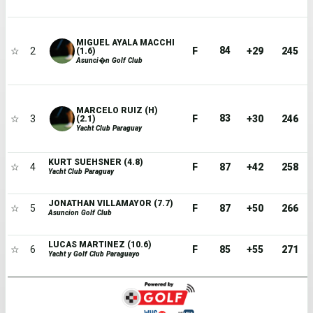
MIGUEL AYALA MACCHI
84
☆
2
F
+29
245
(1.6)
Asunci�n Golf Club
MARCELO RUIZ (H)
83
☆
3
F
+30
246
(2.1)
Yacht Club Paraguay
KURT SUEHSNER (4.8)
☆
4
F
87
+42
258
Yacht Club Paraguay
JONATHAN VILLAMAYOR (7.7)
☆
5
F
87
+50
266
Asuncion Golf Club
LUCAS MARTINEZ (10.6)
☆
6
F
85
+55
271
Yacht y Golf Club Paraguayo