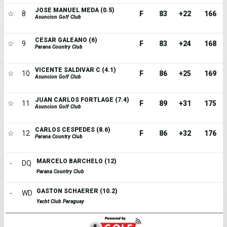
JOSE MANUEL MEDA (0.5)
☆
8
F
83
+22
166
Asuncion Golf Club
CESAR GALEANO (6)
☆
9
F
83
+24
168
Parana Country Club
VICENTE SALDIVAR C (4.1)
☆
10
F
86
+25
169
Asuncion Golf Club
JUAN CARLOS FORTLAGE (7.4)
☆
11
F
89
+31
175
Asuncion Golf Club
CARLOS CESPEDES (8.6)
☆
12
F
86
+32
176
Parana Country Club
MARCELO BARCHELO (12)
-
DQ
Parana Country Club
GASTON SCHAERER (10.2)
-
WD
Yacht Club Paraguay