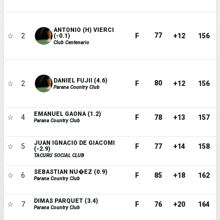
ANTONIO (H) VIERCI
77
☆
2
F
+12
156
(-0.1)
Club Centenario
DANIEL FUJII (4.6)
80
☆
2
F
+12
156
Parana Country Club
EMANUEL GAONA (1.2)
☆
4
F
78
+13
157
Parana Country Club
JUAN IGNACIO DE GIACOMI
☆
5
F
77
+14
158
(-2.9)
TACURU SOCIAL CLUB
SEBASTIAN NU�EZ (0.9)
☆
6
F
85
+18
162
Parana Country Club
DIMAS PARQUET (3.4)
☆
7
F
76
+20
164
Parana Country Club