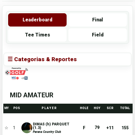
Leaderboard
Final
Tee Times
Field
☰ Categorias & Reportes
MID AMATEUR
MY
POS
P L A Y E R
HOLE
HOY
SCR
TOTAL
DIMAS (h) PARQUET
79
☆
1
F
+11
155
(1.3)
Parana Country Club