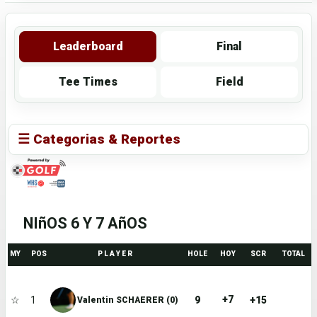
Leaderboard
Final
Tee Times
Field
☰ Categorias & Reportes
NIñOS 6 Y 7 AñOS
MY
POS
P L A Y E R
HOLE
HOY
SCR
TOTAL
+7
☆
1
9
+15
Valentin SCHAERER (0)