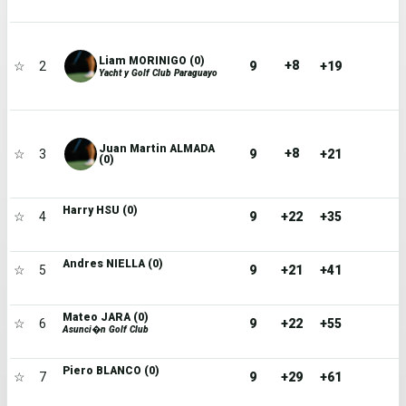
Liam MORINIGO (0)
+8
☆
2
9
+19
Yacht y Golf Club Paraguayo
Juan Martin ALMADA
+8
☆
3
9
+21
(0)
Harry HSU (0)
☆
4
9
+22
+35
Andres NIELLA (0)
☆
5
9
+21
+41
Mateo JARA (0)
☆
6
9
+22
+55
Asunci�n Golf Club
Piero BLANCO (0)
☆
7
9
+29
+61