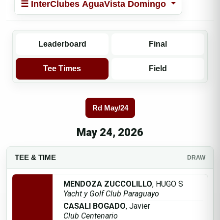
☰ InterClubes AguaVista Domingo
Leaderboard
Final
Tee Times
Field
Rd May/24
May 24, 2026
TEE & TIME
DRAW
MENDOZA ZUCCOLILLO
, HUGO S
Yacht y Golf Club Paraguayo
CASALI BOGADO
, Javier
Club Centenario