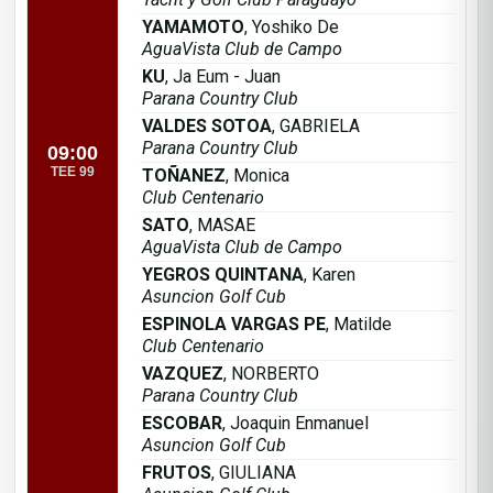
YAMAMOTO
, Yoshiko De
AguaVista Club de Campo
KU
, Ja Eum - Juan
Parana Country Club
VALDES SOTOA
, GABRIELA
Parana Country Club
09:00
TEE 99
TOÑANEZ
, Monica
Club Centenario
SATO
, MASAE
AguaVista Club de Campo
YEGROS QUINTANA
, Karen
Asuncion Golf Cub
ESPINOLA VARGAS PE
, Matilde
Club Centenario
VAZQUEZ
, NORBERTO
Parana Country Club
ESCOBAR
, Joaquin Enmanuel
Asuncion Golf Cub
FRUTOS
, GIULIANA