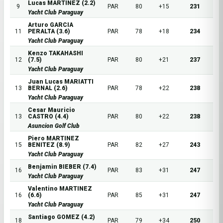
Lucas MARTINEZ (2.2)
9
PAR
80
+15
231
Yacht Club Paraguay
Arturo GARCIA
11
PERALTA (3.6)
PAR
78
+18
234
Yacht Club Paraguay
Kenzo TAKAHASHI
12
(7.5)
PAR
80
+21
237
Yacht Club Paraguay
Juan Lucas MARIATTI
13
BERNAL (2.6)
PAR
78
+22
238
Yacht Club Paraguay
Cesar Mauricio
13
CASTRO (4.4)
PAR
80
+22
238
Asuncion Golf Club
Piero MARTINEZ
15
BENITEZ (8.9)
PAR
82
+27
243
Yacht Club Paraguay
Benjamin BIEBER (7.4)
16
PAR
83
+31
247
Yacht Club Paraguay
Valentino MARTINEZ
16
(6.6)
PAR
85
+31
247
Yacht Club Paraguay
Santiago GOMEZ (4.2)
18
PAR
79
+34
250