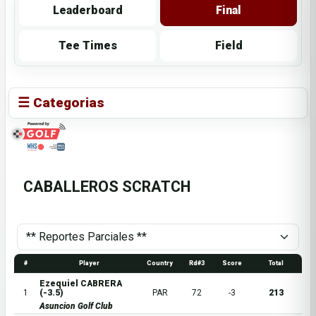
Leaderboard
Final
Tee Times
Field
☰ Categorias
CABALLEROS SCRATCH
#
Player
Country
Rd#3
Score
Total
Ezequiel CABRERA
1
(-3.5)
PAR
72
-3
213
Asuncion Golf Club