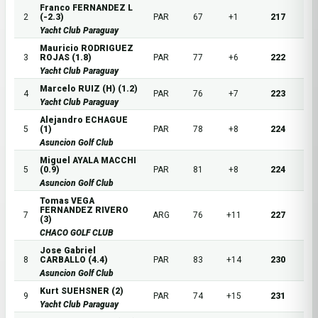
Franco FERNANDEZ L
2
(-2.3)
PAR
67
+1
217
Yacht Club Paraguay
Mauricio RODRIGUEZ
3
ROJAS (1.8)
PAR
77
+6
222
Yacht Club Paraguay
Marcelo RUIZ (H) (1.2)
4
PAR
76
+7
223
Yacht Club Paraguay
Alejandro ECHAGUE
5
(1)
PAR
78
+8
224
Asuncion Golf Club
Miguel AYALA MACCHI
5
(0.9)
PAR
81
+8
224
Asuncion Golf Club
Tomas VEGA
FERNANDEZ RIVERO
7
ARG
76
+11
227
(3)
CHACO GOLF CLUB
Jose Gabriel
8
CARBALLO (4.4)
PAR
83
+14
230
Asuncion Golf Club
Kurt SUEHSNER (2)
9
PAR
74
+15
231
Yacht Club Paraguay