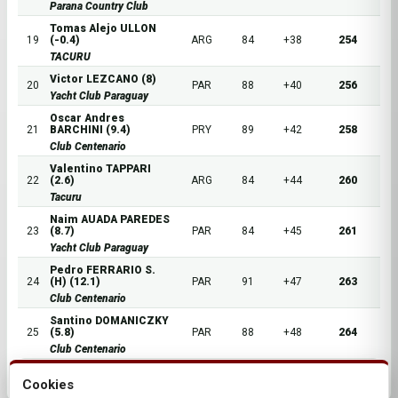
Parana Country Club
Tomas Alejo ULLON
19
(-0.4)
ARG
84
+38
254
TACURU
Victor LEZCANO (8)
20
PAR
88
+40
256
Yacht Club Paraguay
Oscar Andres
21
BARCHINI (9.4)
PRY
89
+42
258
Club Centenario
Valentino TAPPARI
22
(2.6)
ARG
84
+44
260
Tacuru
Naim AUADA PAREDES
23
(8.7)
PAR
84
+45
261
Yacht Club Paraguay
Pedro FERRARIO S.
24
(H) (12.1)
PAR
91
+47
263
Club Centenario
Santino DOMANICZKY
25
(5.8)
PAR
88
+48
264
Club Centenario
Cookies