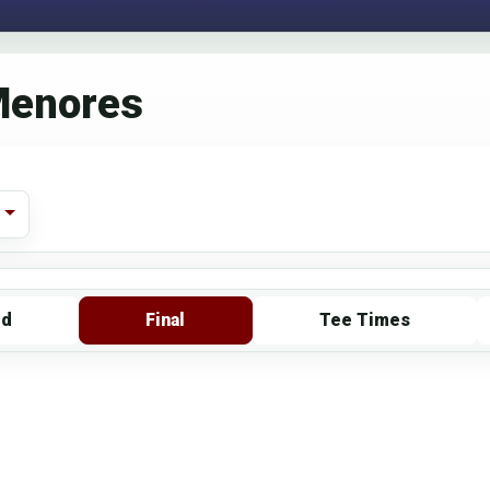
 Menores
rd
Final
Tee Times