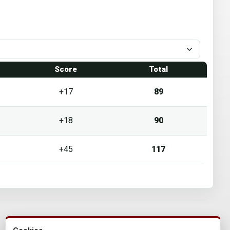
1
Score
Total
+17
89
+18
90
+45
117