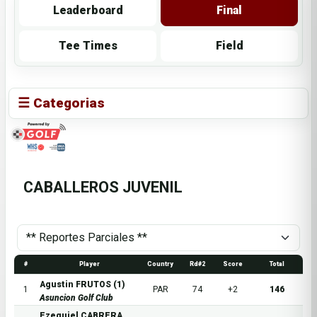
Leaderboard
Final
Tee Times
Field
☰ Categorias
CABALLEROS JUVENIL
#
Player
Country
Rd#2
Score
Total
Agustin FRUTOS (1)
1
PAR
74
+2
146
Asuncion Golf Club
Ezequiel CABRERA