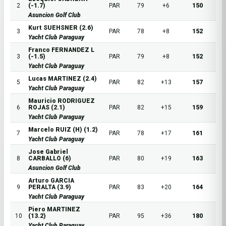
2
(-1.7)
PAR
79
+6
150
Asuncion Golf Club
Kurt SUEHSNER (2.6)
3
PAR
78
+8
152
Yacht Club Paraguay
Franco FERNANDEZ L
3
(-1.5)
PAR
79
+8
152
Yacht Club Paraguay
Lucas MARTINEZ (2.4)
5
PAR
82
+13
157
Yacht Club Paraguay
Mauricio RODRIGUEZ
6
ROJAS (2.1)
PAR
82
+15
159
Yacht Club Paraguay
Marcelo RUIZ (H) (1.2)
7
PAR
78
+17
161
Yacht Club Paraguay
Jose Gabriel
8
CARBALLO (6)
PAR
80
+19
163
Asuncion Golf Club
Arturo GARCIA
9
PERALTA (3.9)
PAR
83
+20
164
Yacht Club Paraguay
Piero MARTINEZ
10
(13.2)
PAR
95
+36
180
Yacht Club Paraguay