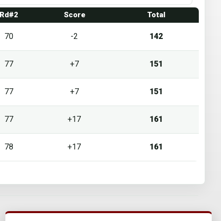
Rd#2
Score
Total
70
-2
142
77
+7
151
77
+7
151
77
+17
161
78
+17
161