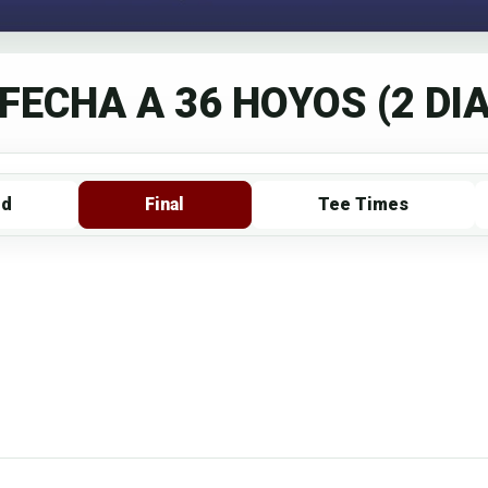
FECHA A 36 HOYOS (2 DI
rd
Final
Tee Times