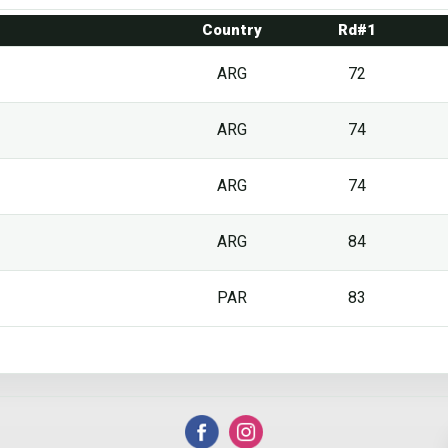
Country
Rd#1
ARG
72
ARG
74
ARG
74
ARG
84
PAR
83