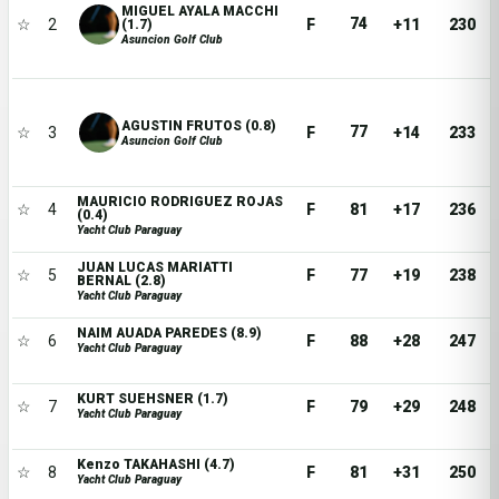
MIGUEL AYALA MACCHI
74
☆
2
F
+11
230
(1.7)
Asuncion Golf Club
AGUSTIN FRUTOS (0.8)
77
☆
3
F
+14
233
Asuncion Golf Club
MAURICIO RODRIGUEZ ROJAS
☆
4
F
81
+17
236
(0.4)
Yacht Club Paraguay
JUAN LUCAS MARIATTI
☆
5
F
77
+19
238
BERNAL (2.8)
Yacht Club Paraguay
NAIM AUADA PAREDES (8.9)
☆
6
F
88
+28
247
Yacht Club Paraguay
KURT SUEHSNER (1.7)
☆
7
F
79
+29
248
Yacht Club Paraguay
Kenzo TAKAHASHI (4.7)
☆
8
F
81
+31
250
Yacht Club Paraguay