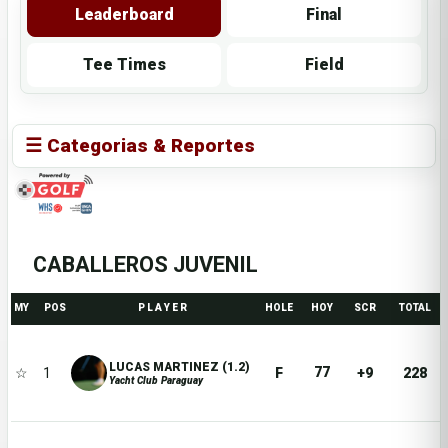
Leaderboard
Final
Tee Times
Field
☰ Categorias & Reportes
CABALLEROS JUVENIL
MY
POS
P L A Y E R
HOLE
HOY
SCR
TOTAL
LUCAS MARTINEZ (1.2)
77
☆
1
F
+9
228
Yacht Club Paraguay