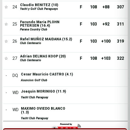
Claudio BENITEZ (10)
☆
24
F
108
+88
307
Yacht y Golf Club Paraguayo
Facundo Maria PLOHN
☆
25
F
103
+92
311
PETERSEN (16.4)
Parana Country Club
Rafel MUÑOZ MAIDANA (15.2)
☆
26
F
103
+100
319
Club Centenario
Adrian DELMAS KOOP (20)
☆
27
F
108
+103
322
Club Centenario
Cesar Mauricio CASTRO (4.1)
-
DQ
Asuncion Golf Club
Joaquin MORINIGO (11.9)
-
WD
Yacht Club Paraguay
MAXIMO OVIEDO BLANCO
-
WD
(1.3)
Yacht Club Paraguay