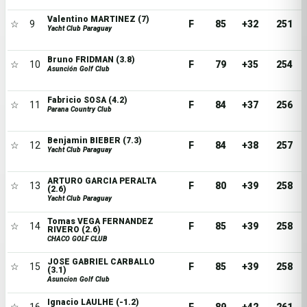
Valentino MARTINEZ (7)
☆
9
F
85
+32
251
Yacht Club Paraguay
Bruno FRIDMAN (3.8)
☆
10
F
79
+35
254
Asunción Golf Club
Fabricio SOSA (4.2)
☆
11
F
84
+37
256
Parana Country Club
Benjamin BIEBER (7.3)
☆
12
F
84
+38
257
Yacht Club Paraguay
ARTURO GARCIA PERALTA
☆
13
F
80
+39
258
(2.6)
Yacht Club Paraguay
Tomas VEGA FERNANDEZ
☆
14
F
85
+39
258
RIVERO (2.6)
CHACO GOLF CLUB
JOSE GABRIEL CARBALLO
☆
15
F
85
+39
258
(3.1)
Asuncion Golf Club
Ignacio LAULHE (-1.2)