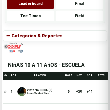
Leaderboard
Final
Tee Times
Field
☰ Categorias & Reportes
NIñAS 10 A 11 AñOS - ESCUELA
MY
POS
P L A Y E R
HOLE
HOY
SCR
TOTAL
Victoria SOSA (0)
+20
☆
1
9
+41
Asunción Golf Club