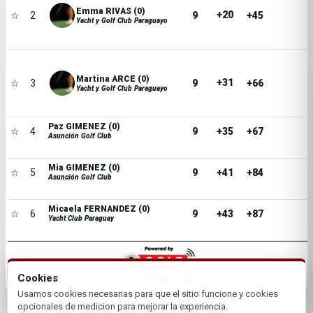
Emma RIVAS (0)
+20
☆
2
9
+45
Yacht y Golf Club Paraguayo
Martina ARCE (0)
+31
☆
3
9
+66
Yacht y Golf Club Paraguayo
Paz GIMENEZ (0)
☆
4
9
+35
+67
Asunción Golf Club
Mia GIMENEZ (0)
☆
5
9
+41
+84
Asunción Golf Club
Micaela FERNANDEZ (0)
☆
6
9
+43
+87
Yacht Club Paraguay
Cookies
Usamos cookies necesarias para que el sitio funcione y cookies
opcionales de medicion para mejorar la experiencia.