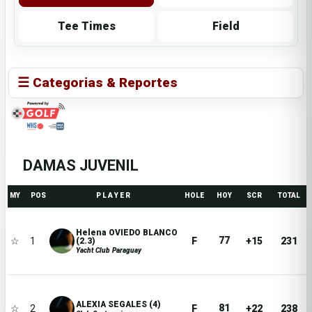
Tee Times
Field
☰ Categorias & Reportes
DAMAS JUVENIL
MY
POS
P L A Y E R
HOLE
HOY
SCR
TOTAL
Helena OVIEDO BLANCO
77
☆
1
F
+15
231
(2.3)
Yacht Club Paraguay
ALEXIA SEGALES (4)
81
☆
2
F
+22
238