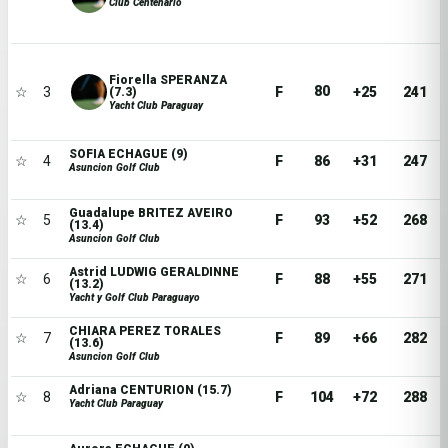
Club Centenario
Fiorella SPERANZA
80
☆
3
F
+25
241
(7.3)
Yacht Club Paraguay
SOFIA ECHAGUE (9)
☆
4
F
86
+31
247
Asuncion Golf Club
Guadalupe BRITEZ AVEIRO
☆
5
F
93
+52
268
(13.4)
Asuncion Golf Club
Astrid LUDWIG GERALDINNE
☆
6
F
88
+55
271
(13.2)
Yacht y Golf Club Paraguayo
CHIARA PEREZ TORALES
☆
7
F
89
+66
282
(13.6)
Asuncion Golf Club
Adriana CENTURION (15.7)
☆
8
F
104
+72
288
Yacht Club Paraguay