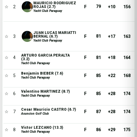
MAURICIO RODRIGUEZ
79
☆
2
F
+10
156
ROJAS (2.7)
Yacht Club Paraguay
JUAN LUCAS MARIATTI
81
☆
3
F
+17
163
BERNAL (6.7)
Yacht Club Paraguay
ARTURO GARCIA PERALTA
☆
4
F
81
+18
164
(3.2)
Yacht Club Paraguay
Benjamin BIEBER (7.6)
☆
5
F
85
+22
168
Yacht Club Paraguay
Valentino MARTINEZ (8.7)
☆
6
F
85
+28
174
Yacht Club Paraguay
Cesar Mauricio CASTRO (6.7)
☆
7
F
87
+28
174
Asuncion Golf Club
Victor LEZCANO (13.3)
☆
8
F
86
+29
175
Yacht Club Paraguay