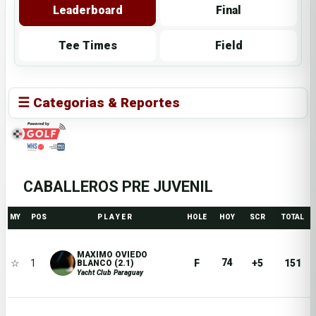
Leaderboard
Final
Tee Times
Field
☰ Categorias & Reportes
CABALLEROS PRE JUVENIL
MY
POS
P L A Y E R
HOLE
HOY
SCR
TOTAL
MAXIMO OVIEDO
74
☆
1
F
+5
151
BLANCO (2.1)
Yacht Club Paraguay