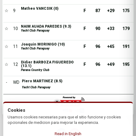
Matheo VANCSIK (0)
☆
9
F
87
+29
175
NAIM AUADA PAREDES (9.3)
☆
10
F
90
+33
179
Yacht Club Paraguay
Joaquin MORINIGO (10)
☆
11
F
96
+45
191
Yacht Club Paraguay
Didier BARBOZA FIGUEREDO
☆
12
F
96
+49
195
(13.1)
Parana Country Club
Piero MARTINEZ (8.5)
-
WD
Yacht Club Paraguay
Cookies
Usamos cookies necesarias para que el sitio funcione y cookies
opcionales de medicion para mejorar la experiencia.
Read in English