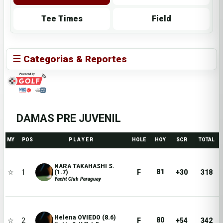
Tee Times
Field
☰ Categorias & Reportes
DAMAS PRE JUVENIL
MY
POS
P L A Y E R
HOLE
HOY
SCR
TOTAL
NARA TAKAHASHI S.
81
☆
1
F
+30
318
(1.7)
Yacht Club Paraguay
Helena OVIEDO (8.6)
80
☆
2
F
+54
342