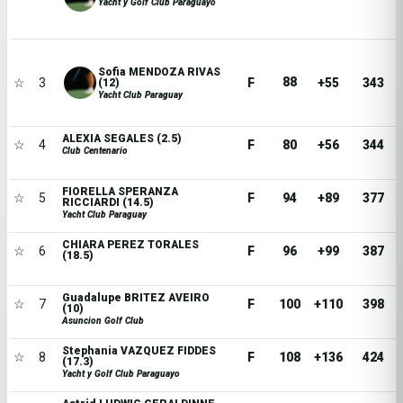
Yacht y Golf Club Paraguayo
Sofia MENDOZA RIVAS
88
☆
3
F
+55
343
(12)
Yacht Club Paraguay
ALEXIA SEGALES (2.5)
☆
4
F
80
+56
344
Club Centenario
FIORELLA SPERANZA
☆
5
F
94
+89
377
RICCIARDI (14.5)
Yacht Club Paraguay
CHIARA PEREZ TORALES
☆
6
F
96
+99
387
(18.5)
Guadalupe BRITEZ AVEIRO
☆
7
F
100
+110
398
(10)
Asuncion Golf Club
Stephania VAZQUEZ FIDDES
☆
8
F
108
+136
424
(17.3)
Yacht y Golf Club Paraguayo