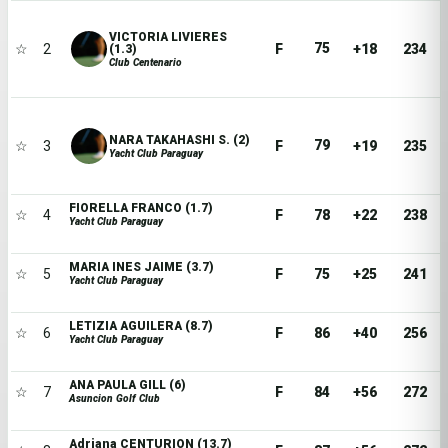
VICTORIA LIVIERES
75
☆
2
F
+18
234
(1.3)
Club Centenario
NARA TAKAHASHI S. (2)
79
☆
3
F
+19
235
Yacht Club Paraguay
FIORELLA FRANCO (1.7)
☆
4
F
78
+22
238
Yacht Club Paraguay
MARIA INES JAIME (3.7)
☆
5
F
75
+25
241
Yacht Club Paraguay
LETIZIA AGUILERA (8.7)
☆
6
F
86
+40
256
Yacht Club Paraguay
ANA PAULA GILL (6)
☆
7
F
84
+56
272
Asuncion Golf Club
Adriana CENTURION (13.7)