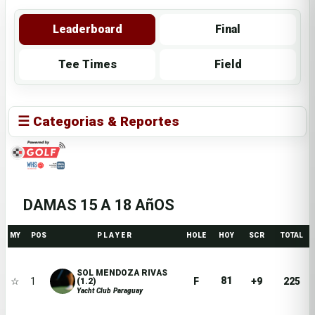
Leaderboard
Final
Tee Times
Field
☰ Categorias & Reportes
DAMAS 15 A 18 AñOS
MY
POS
P L A Y E R
HOLE
HOY
SCR
TOTAL
SOL MENDOZA RIVAS
81
☆
1
F
+9
225
(1.2)
Yacht Club Paraguay