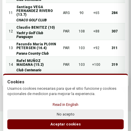
Santiago VEGA
FERNANDEZ RIVERO
11
ARG
90
+65
284
(13.7)
CHACO GOLF CLUB
Claudio BENITEZ (10)
12
PAR
108
+88
307
Yacht y Golf Club
Paraguayo
Facundo Maria PLOHN
13
PETERSEN (16.4)
PAR
103
+92
311
Parana Country Club
Rafel MUÑOZ
14
MAIDANA (15.2)
PAR
103
+100
319
Club Centenario
Cookies
Usamos cookies necesarias para que el sitio funcione y cookies
opcionales de medicion para mejorar la experiencia.
Read in English
No acepto
© 2026 Asociacion Paraguaya de Golf | by Plus+Golf
Website powered by
Plus+Golf
Aceptar cookies