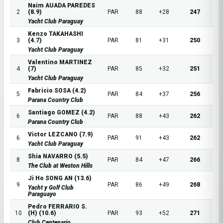
Naim AUADA PAREDES
2
(8.9)
PAR
88
+28
247
Yacht Club Paraguay
Kenzo TAKAHASHI
3
(4.7)
PAR
81
+31
250
Yacht Club Paraguay
Valentino MARTINEZ
4
(7)
PAR
85
+32
251
Yacht Club Paraguay
Fabricio SOSA (4.2)
5
PAR
84
+37
256
Parana Country Club
Santiago GOMEZ (4.2)
6
PAR
88
+43
262
Parana Country Club
Victor LEZCANO (7.9)
6
PAR
91
+43
262
Yacht Club Paraguay
Shia NAVARRO (5.5)
8
PAR
84
+47
266
The Club at Weston Hills
Ji Ho SONG AN (13.6)
9
PAR
86
+49
268
Yacht y Golf Club
Paraguayo
Pedro FERRARIO S.
10
(H) (10.6)
PAR
93
+52
271
Club Centenario