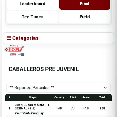
Leaderboard
Final
Tee Times
Field
☰ Categorias
CABALLEROS PRE JUVENIL
#
Player
Country
Rd#3
Score
Total
Juan Lucas MARIATTI
1
BERNAL (2.8)
PAR
77
+19
238
Yacht Club Paraguay