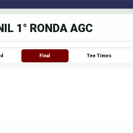
NIL 1° RONDA AGC
rd
Final
Tee Times