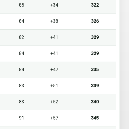
85
+34
322
84
+38
326
82
+41
329
84
+41
329
84
+47
335
83
+51
339
83
+52
340
91
+57
345