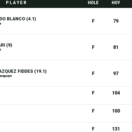
P L A Y E R
HOLE
HOY
DO BLANCO (4.1)
F
79
y
RI (9)
F
81
b
AZQUEZ FIDDES (19.1)
F
97
Paraguayo
F
104
F
100
F
131