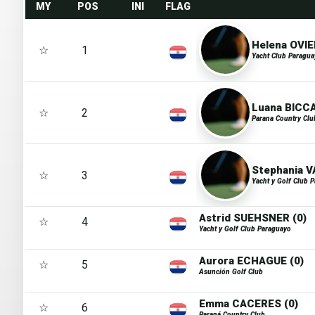
MY
POS
INI
FLAG
Helena OVIE
☆
1
Yacht Club Paragua
Luana BICCA
☆
2
Parana Country Clu
Stephania V
☆
3
Yacht y Golf Club 
Astrid SUEHSNER (0)
☆
4
Yacht y Golf Club Paraguayo
Aurora ECHAGUE (0)
☆
5
Asunción Golf Club
Emma CACERES (0)
☆
6
Paraná Country Club