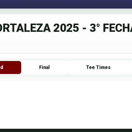
RTALEZA 2025 - 3° FECHA
rd
Final
Tee Times